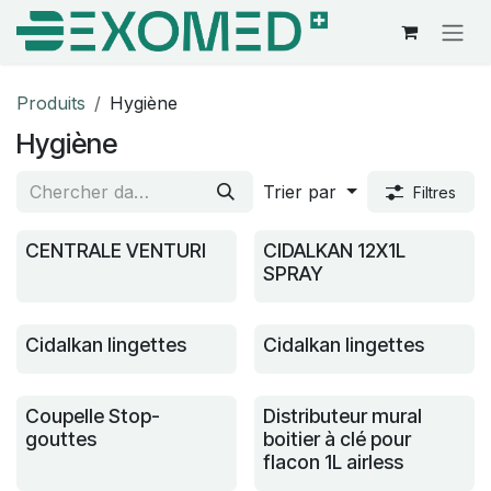
Se rendre au contenu
Produits
Hygiène
Hygiène
Trier par
Filtres
CENTRALE VENTURI
CIDALKAN 12X1L
SPRAY
Cidalkan lingettes
Cidalkan lingettes
Coupelle Stop-
Distributeur mural
gouttes
boitier à clé pour
flacon 1L airless