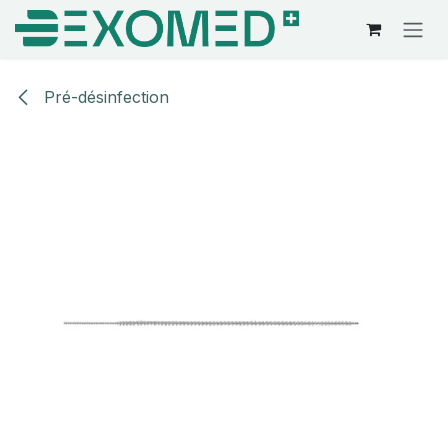
Se rendre au contenu
Pré-désinfection