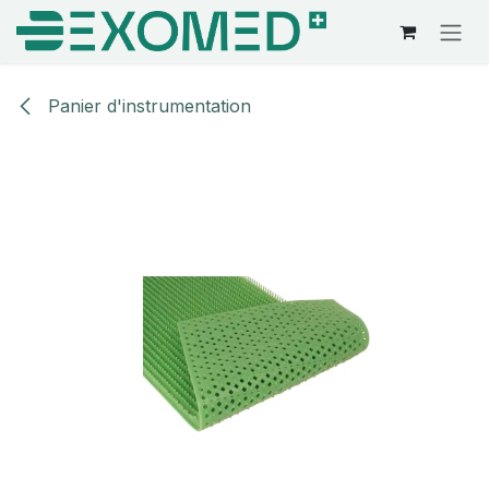
Se rendre au contenu
Panier d'instrumentation