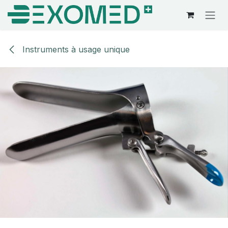
Se rendre au contenu
Instruments à usage unique