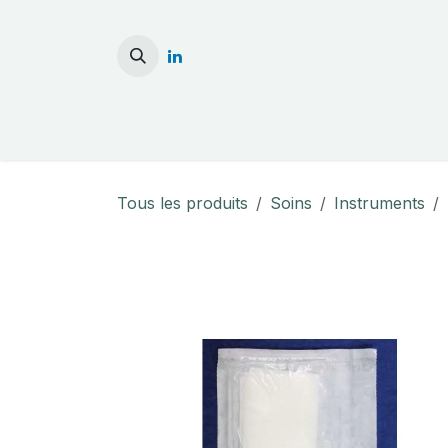
Se rendre au contenu
Accueil
Stérilisati
Tous les produits
Soins
Instruments