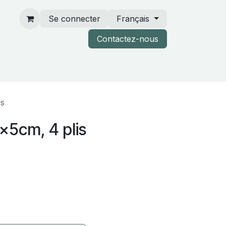
Se connecter
Français
Contactez-nous
rtenaires & catalogues
is
x5cm, 4 plis