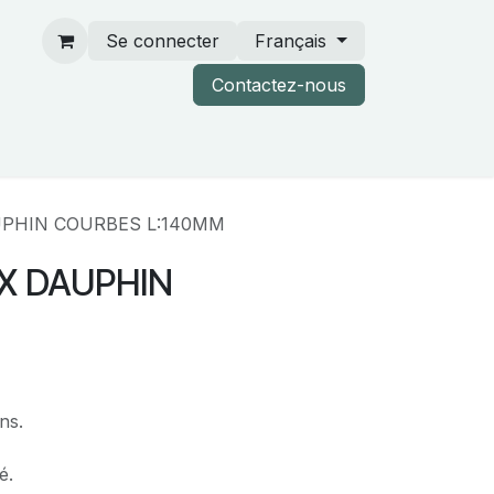
Se connecter
Français
Contactez-nous
rtenaires & catalogues
UPHIN COURBES L:140MM
X DAUPHIN
ns.
é.