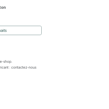
rton
aits
 e-shop.
icant : contactez-nous