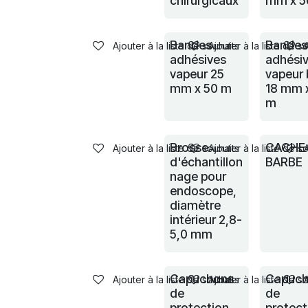
chirurgicaux
mm x 5
Bandes
Bandes
Ajouter à la liste de souhaits
Ajouter à la liste de s
adhésives
adhési
vapeur 25
vapeur 
mm x 50 m
18 mm 
m
Brosse
CACHE
Ajouter à la liste de souhaits
Ajouter à la liste de s
d'échantillon
BARBE
nage pour
endoscope,
diamètre
intérieur 2,8-
5,0 mm
Capuchons
Capuch
Ajouter à la liste de souhaits
Ajouter à la liste de s
de
de
protection
protect