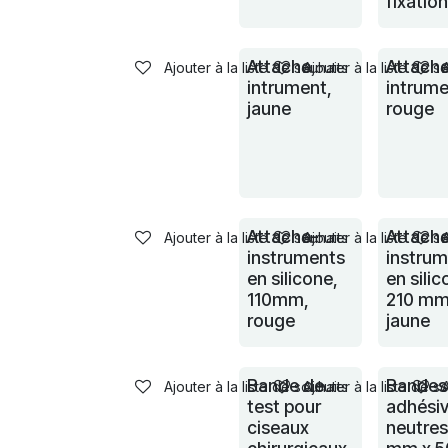
fixation
Attache
Attach
Ajouter à la liste de souhaits
Ajouter à la liste de s
intrument,
intrume
jaune
rouge
Attache-
Attach
Ajouter à la liste de souhaits
Ajouter à la liste de s
instruments
instru
en silicone,
en silic
110mm,
210 mm
rouge
jaune
Bande de
Bandes
Ajouter à la liste de souhaits
Ajouter à la liste de s
test pour
adhési
ciseaux
neutres