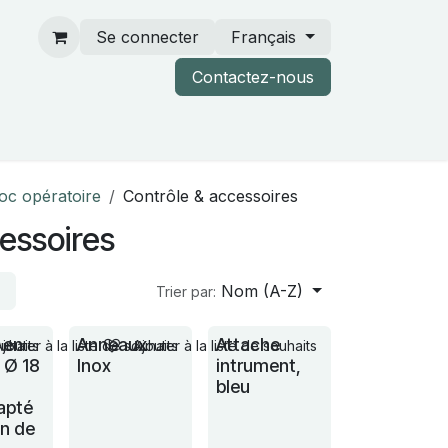
Se connecter
Français
Contactez-nous
rtenaires & catalogues
loc opératoire
Contrôle & accessoires
essoires
Nom (A-Z)
Trier par:
 en
Anneaux
Attache
ouhaits
Ajouter à la liste de souhaits
Ajouter à la liste de souhaits
e Ø 18
Inox
intrument,
bleu
apté
in de