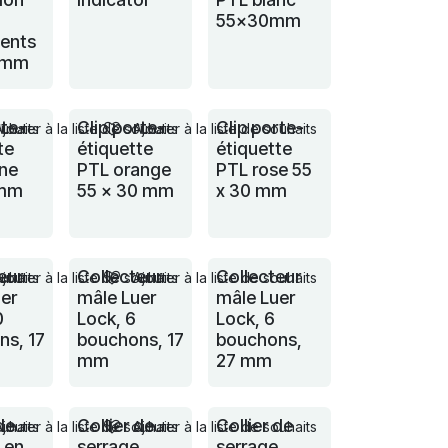
55x30mm
ments
 mm
rte-
Clip porte-
Clip porte-
ouhaits
Ajouter à la liste de souhaits
Ajouter à la liste de souhaits
te
étiquette
étiquette
une
PTL orange
PTL rose 55
mm
55 x 30 mm
x 30 mm
eur
Collecteur
Collecteur
ouhaits
Ajouter à la liste de souhaits
Ajouter à la liste de souhaits
er
mâle Luer
mâle Luer
0
Lock, 6
Lock, 6
ns, 17
bouchons, 17
bouchons,
mm
27 mm
de
Collier de
Collier de
ouhaits
Ajouter à la liste de souhaits
Ajouter à la liste de souhaits
 en
serrage
serrage