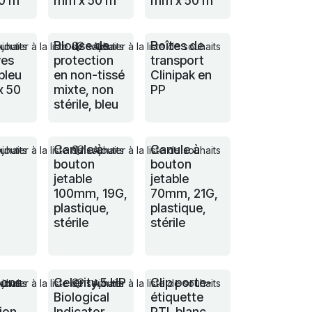
0 m
mm x 50 m
mm x 50 m
Blouse de
Boîtes de
ouhaits
Ajouter à la liste de souhaits
Ajouter à la liste de souhaits
ves
protection
transport
bleu
en non-tissé
Clinipak en
x 50
mixte, non
PP
stérile, bleu
-
Canule à
Canule à
ouhaits
Ajouter à la liste de souhaits
Ajouter à la liste de souhaits
bouton
bouton
jetable
jetable
100mm, 19G,
70mm, 21G,
plastique,
plastique,
stérile
stérile
ons
Celerity 5 HP
Clip porte-
ouhaits
Ajouter à la liste de souhaits
Ajouter à la liste de souhaits
Biological
étiquette
ion
Indicator
PTL blanc