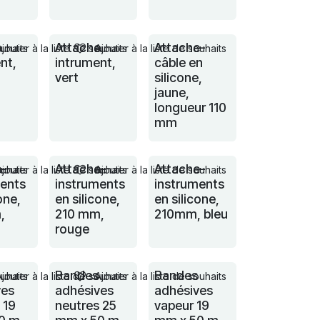
e
Attache
Attache-
ouhaits
Ajouter à la liste de souhaits
Ajouter à la liste de souhaits
nt,
intrument,
câble en
vert
silicone,
jaune,
longueur 110
mm
e-
Attache-
Attache-
ouhaits
Ajouter à la liste de souhaits
Ajouter à la liste de souhaits
ments
instruments
instruments
one,
en silicone,
en silicone,
,
210 mm,
210mm, bleu
rouge
Bandes
Bandes
ouhaits
Ajouter à la liste de souhaits
Ajouter à la liste de souhaits
ves
adhésives
adhésives
 19
neutres 25
vapeur 19