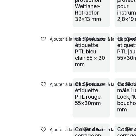
Weitlaner-
pour
Retractor
instru
32x13 mm
2,8x19
Clip porte-
Clip po
Ajouter à la liste de souhaits
Ajouter à la liste de s
étiquette
étiquet
PTL bleu
PTL ja
clair 55 x 30
55x30
mm
Clip porte-
Collect
Ajouter à la liste de souhaits
Ajouter à la liste de s
étiquette
mâle Lu
PTL rouge
Lock, 1
55x30mm
boucho
mm
Collier de
Collier 
Ajouter à la liste de souhaits
Ajouter à la liste de s
serrage en
serrage