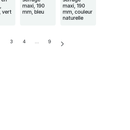
,
maxi, 190
maxi, 190
 vert
mm, bleu
mm, couleur
naturelle
2
3
4
…
9