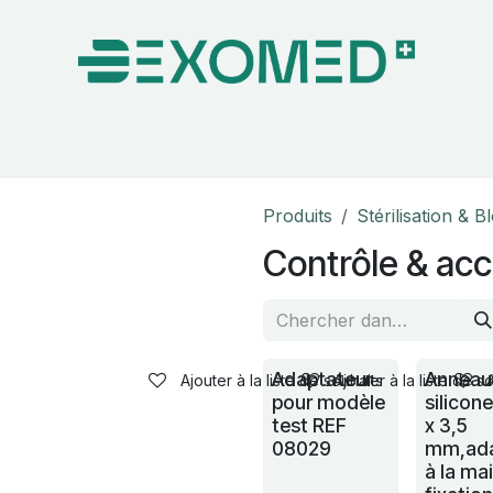
on & Bloc Opératoire
Soins
Hygiène
Nos pa
Produits
Stérilisation & B
Contrôle & acc
Adaptateur
Anneau
Ajouter à la liste de souhaits
Ajouter à la liste de s
pour modèle
silicon
test REF
x 3,5
08029
mm,ad
à la ma