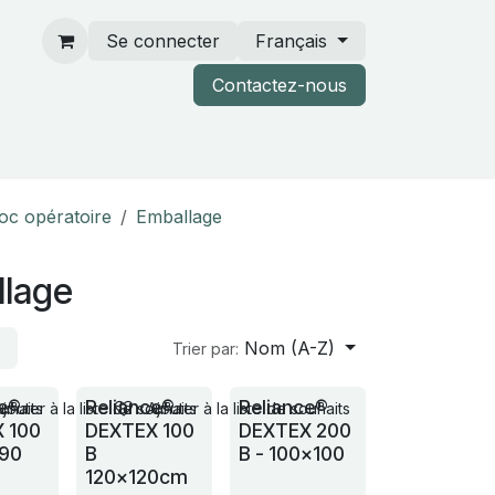
Se connecter
Français
Contactez-nous
rtenaires & catalogues
loc opératoire
Emballage
llage
Nom (A-Z)
Trier par:
ce®
Reliance®
Reliance®
ouhaits
Ajouter à la liste de souhaits
Ajouter à la liste de souhaits
 100
DEXTEX 100
DEXTEX 200
x90
B
B - 100x100
120x120cm