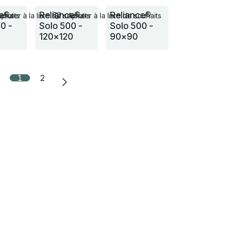
ce®
Reliance®
Reliance®
ouhaits
Ajouter à la liste de souhaits
Ajouter à la liste de souhaits
0 -
Solo 500 -
Solo 500 -
120x120
90x90
1
2