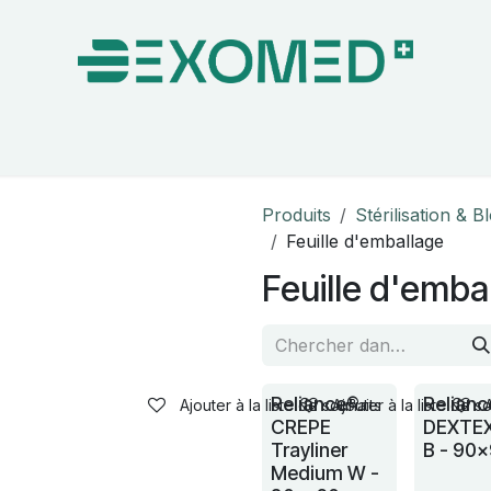
on & Bloc Opératoire
Soins
Hygiène
Nos pa
Produits
Stérilisation & B
Feuille d'emballage
Feuille d'emba
Reliance®
Relian
Ajouter à la liste de souhaits
Ajouter à la liste de s
CREPE
DEXTEX
Trayliner
B - 90
Medium W -