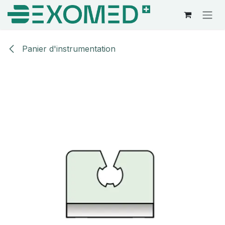
Se rendre au contenu
Panier d'instrumentation