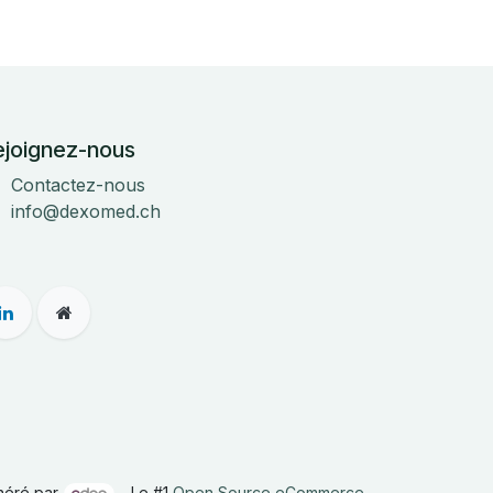
ejoignez-nous
Contactez-nous
info@dexomed.ch
néré par
- Le #1
Open Source eCommerce