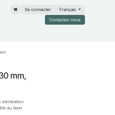
Se connecter
Français
Contactez-nous
rtenaires & catalogues
tion
x30 mm,
stérilisation
ble au laser