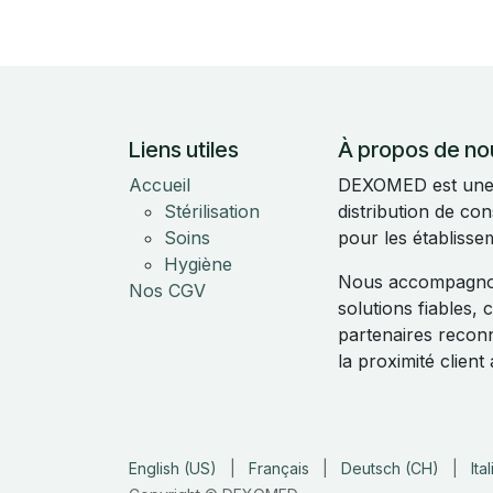
Liens utiles
À propos de no
Accueil
DEXOMED est une e
Stérilisation
distribution de c
Soins
pour les établisse
Hygiène
Nous accompagnon
Nos CGV
solutions fiables,
partenaires reconnu
la proximité clien
English (US)
|
Français
|
Deutsch (CH)
|
Ita