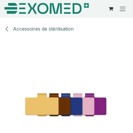
Se rendre au contenu
Accessoires de stérilisation