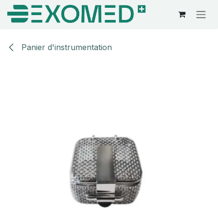
Se rendre au contenu
Panier d'instrumentation