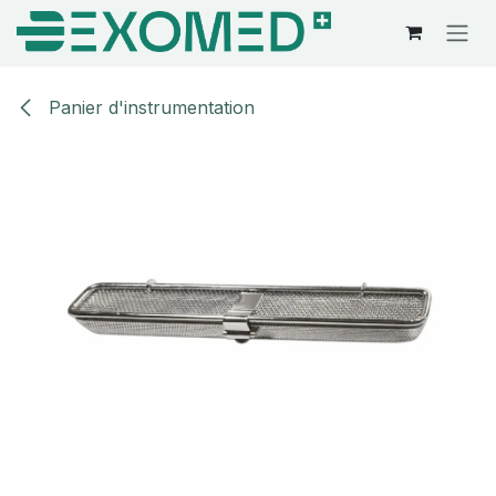
Se rendre au contenu
Panier d'instrumentation