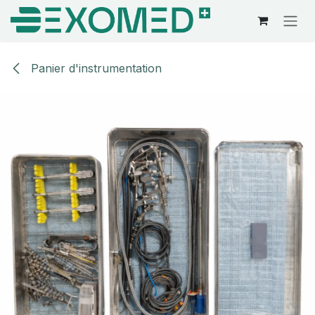
Se rendre au contenu
Panier d'instrumentation