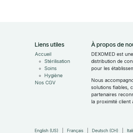
Liens utiles
À propos de no
Accueil
DEXOMED est une e
Stérilisation
distribution de c
Soins
pour les établisse
Hygiène
Nous accompagnon
Nos CGV
solutions fiables,
partenaires reconnu
la proximité clien
English (US)
|
Français
|
Deutsch (CH)
|
Ita