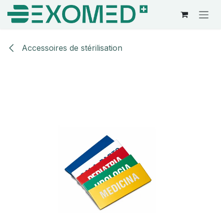
Se rendre au contenu
Accessoires de stérilisation