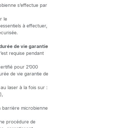
crobienne s’effectue par
r le
 essentiels à effectuer,
écurisée.
 durée de vie garantie
n’est requise pendant
certifié pour 2’000
urée de vie garantie de
u laser à la fois sur :
),
 la barrière microbienne
 une procédure de