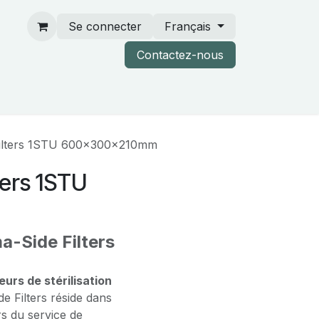
Se connecter
Français
Contactez-nous
rtenaires & catalogues
Filters 1STU 600x300x210mm
ters 1STU
-Side Filters
eurs de stérilisation
e Filters réside dans
rs du service de