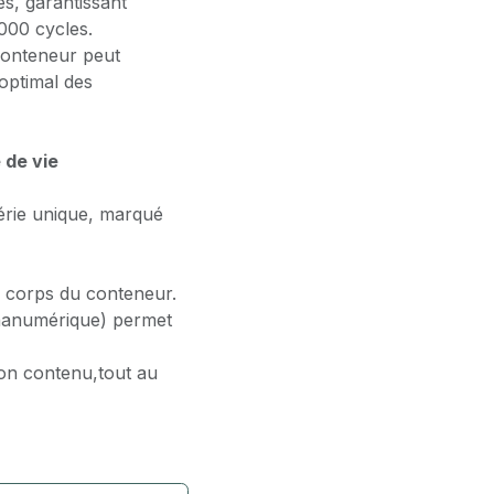
s, garantissant
’000 cycles.
 conteneur peut
 optimal des
 de vie
érie unique, marqué
 corps du ​conteneur.
phanumérique) permet
on contenu,​tout au