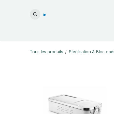
Se rendre au contenu
Accueil
Stérilisati
Tous les produits
Stérilisation & Bloc opé