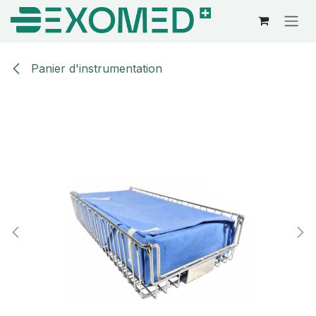
Se rendre au contenu
Panier d'instrumentation