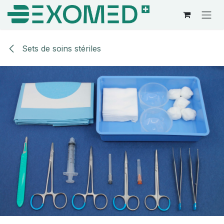
Se rendre au contenu
Sets de soins stériles