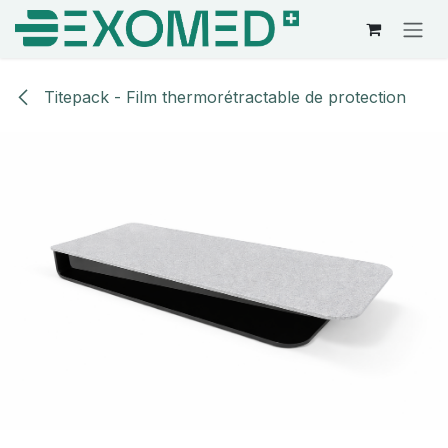
Se rendre au contenu
Titepack - Film thermorétractable de protection