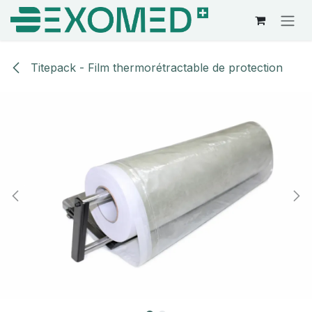
Se rendre au contenu
Titepack - Film thermorétractable de protection