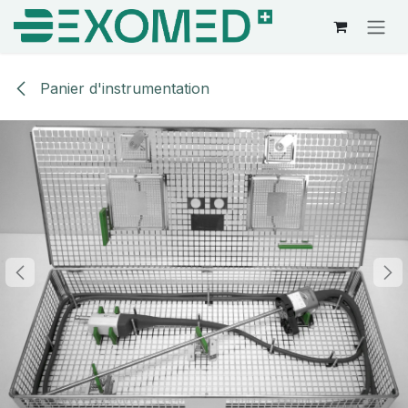
Se rendre au contenu
Panier d'instrumentation