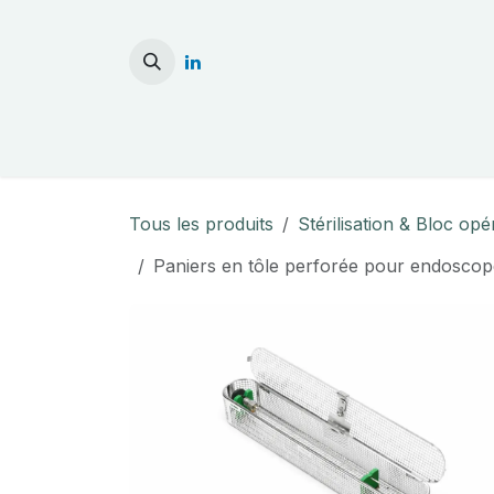
Se rendre au contenu
Accueil
Stérilisati
Tous les produits
Stérilisation & Bloc opé
Paniers en tôle perforée pour endosc