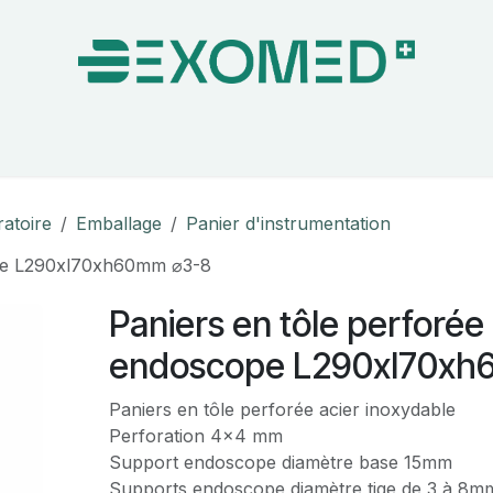
on & Bloc Opératoire
Soins
Hygiène
Nos pa
ratoire
Emballage
Panier d'instrumentation
ope L290xl70xh60mm ⌀3-8
Paniers en tôle perforée
endoscope L290xl70xh
Paniers en tôle perforée acier inoxydable
Perforation 4x4 mm
Support endoscope diamètre base 15mm
Supports endoscope diamètre tige de 3 à 8m