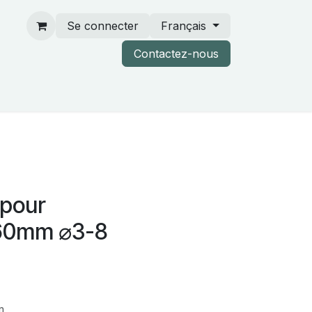
Se connecter
Français
Contactez-nous
rtenaires & catalogues
 pour
60mm ⌀3-8
m