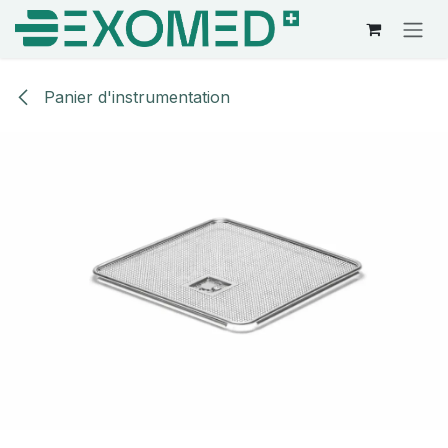
Se rendre au contenu
Panier d'instrumentation