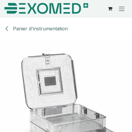
Se rendre au contenu
Panier d'instrumentation