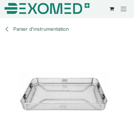
Se rendre au contenu
Panier d'instrumentation