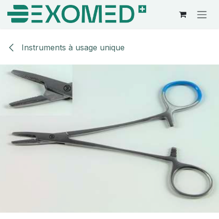
Se rendre au contenu
Instruments à usage unique