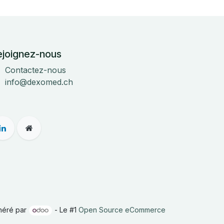
ejoignez-nous
Contactez-nous
info@dexomed.ch
néré par
- Le #1
Open Source eCommerce