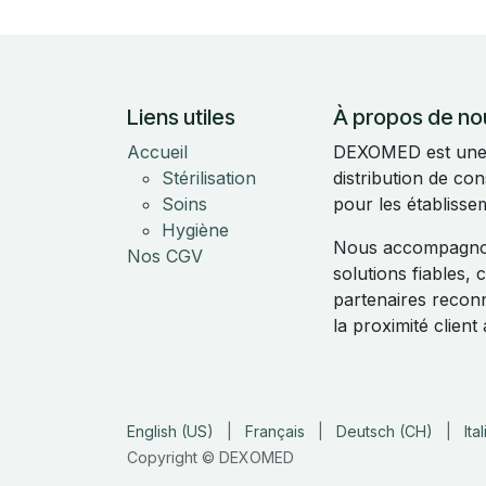
Liens utiles
À propos de no
Accueil
DEXOMED est une e
Stérilisation
distribution de c
Soins
pour les établisse
Hygiène
Nous accompagnon
Nos CGV
solutions fiables,
partenaires reconnu
la proximité clien
English (US)
|
Français
|
Deutsch (CH)
|
Ita
Copyright © DEXOMED