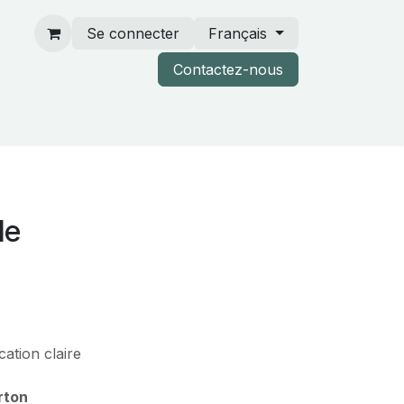
Se connecter
Français
Contactez-nous
rtenaires & catalogues
le
ation claire
rton