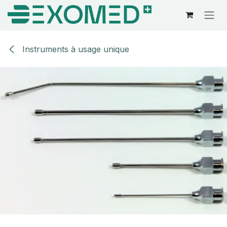
Se rendre au contenu
Instruments à usage unique