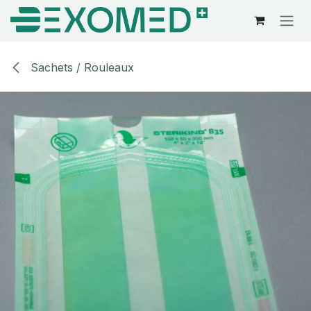
Se rendre au contenu
Sachets / Rouleaux