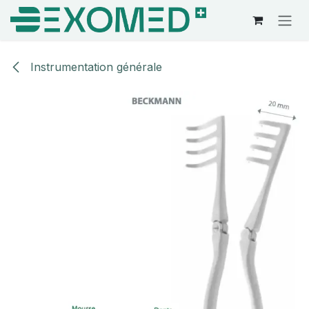
Se rendre au contenu
Instrumentation générale