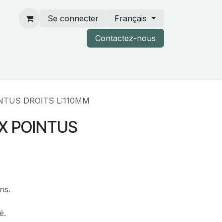
Se connecter
Français
Contactez-nous
rtenaires & catalogues
NTUS DROITS L:110MM
X POINTUS
ns.
é.