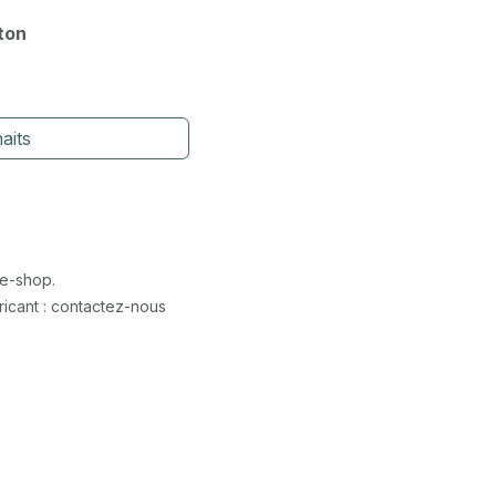
rton
aits
 e-shop.
icant : contactez-nous