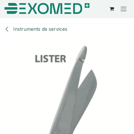
Se rendre au contenu
Instruments de services