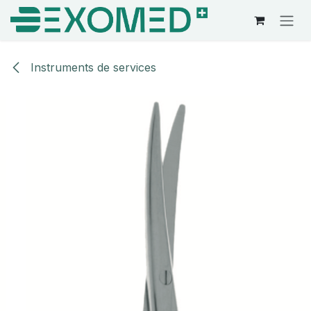
Se rendre au contenu
Instruments de services