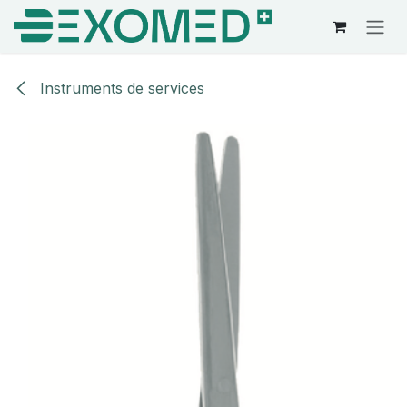
Se rendre au contenu
Instruments de services