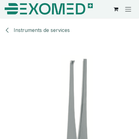
Se rendre au contenu
Instruments de services