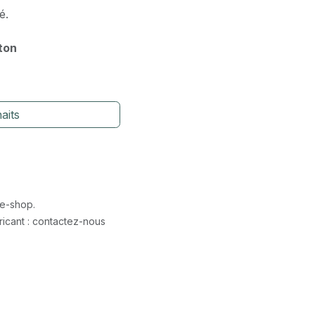
é.
rton
aits
 e-shop.
icant : contactez-nous