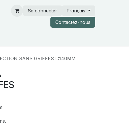
Se connecter
Français
Contactez-nous
rtenaires & catalogues
SECTION SANS GRIFFES L:140MM
A
FES
cm
ns.