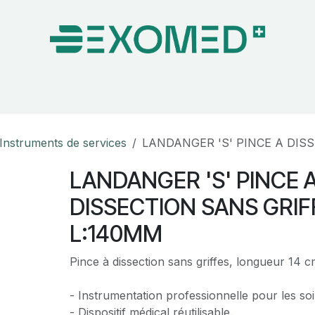
on & Bloc Opératoire
Soins
Hygiène
Nos pa
Instruments de services
LANDANGER 'S' PINCE A DIS
LANDANGER 'S' PINCE 
DISSECTION SANS GRIF
L:140MM
Pince à dissection sans griffes, longueur 14 
- Instrumentation professionnelle pour les soi
- Dispositif médical réutilisable.