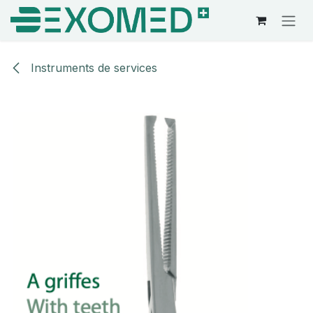
Se rendre au contenu
Instruments de services