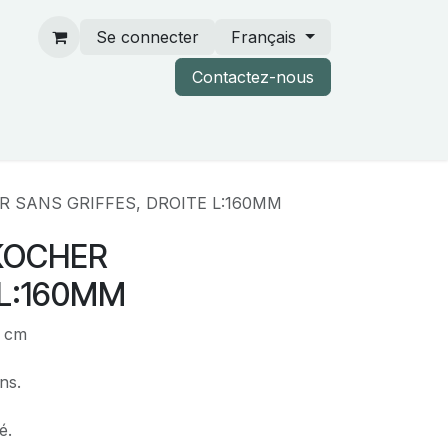
Se connecter
Français
Contactez-nous
rtenaires & catalogues
R SANS GRIFFES, DROITE L:160MM
 KOCHER
 L:160MM
6 cm
ns.
é.