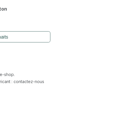
rton
aits
 e-shop.
icant : contactez-nous