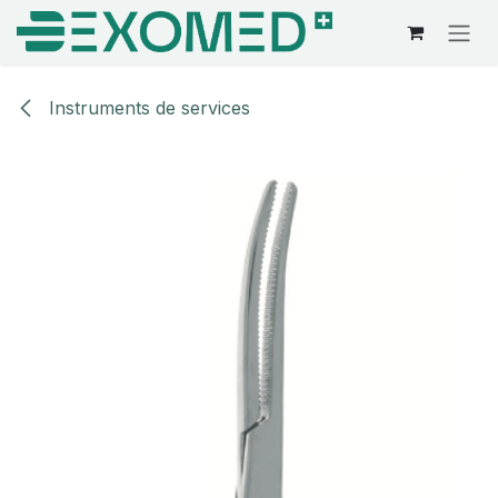
Se rendre au contenu
Instruments de services