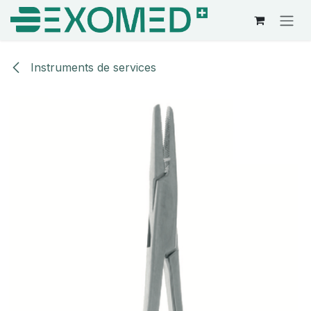
Se rendre au contenu
Instruments de services