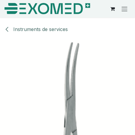
Se rendre au contenu
Instruments de services