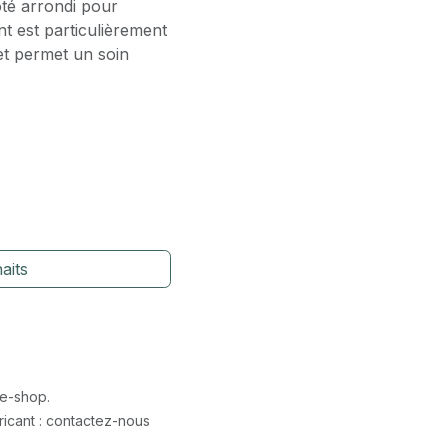
ôté arrondi pour
nt est particulièrement
 et permet un soin
aits
 e-shop.
icant : contactez-nous