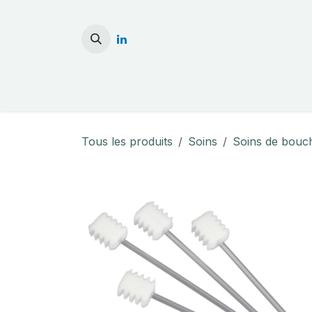
Se rendre au contenu
Accueil
Stérilisati
Tous les produits
Soins
Soins de bouc