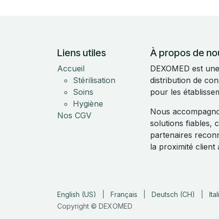
Liens utiles
À propos de no
Accueil
DEXOMED est une e
Stérilisation
distribution de c
Soins
pour les établisse
Hygiène
Nous accompagnon
Nos CGV
solutions fiables,
partenaires reconnu
la proximité clien
English (US)
|
Français
|
Deutsch (CH)
|
Ita
Copyright © DEXOMED