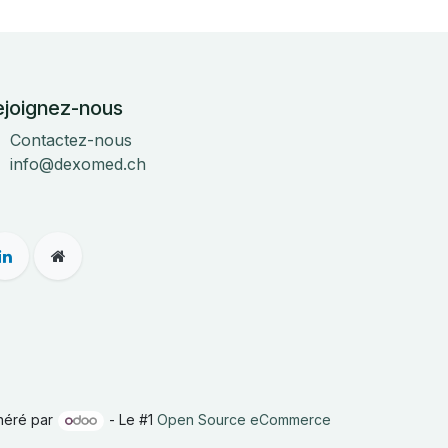
ejoignez-nous
Contactez-nous
info@dexomed.ch
néré par
- Le #1
Open Source eCommerce