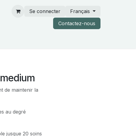
Se connecter
Français
Contactez-nous
rtenaires & catalogues
 medium
t de maintenir la
ées au degré
able jusque 20 soins