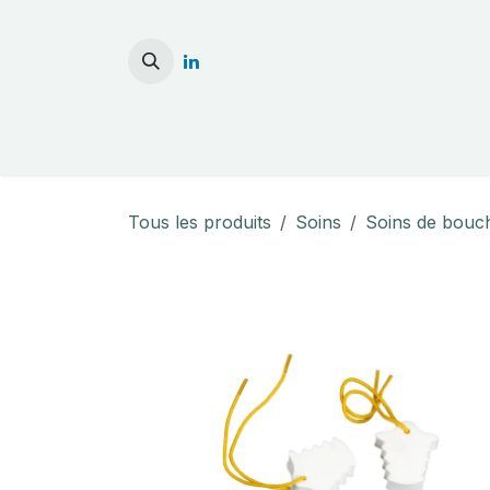
Se rendre au contenu
Accueil
Stérilisati
Tous les produits
Soins
Soins de bouc