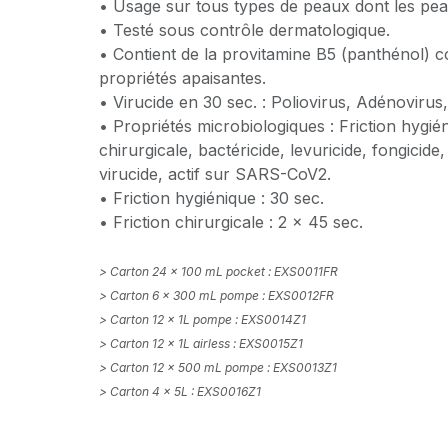
• Usage sur tous types de peaux dont les pea
• Testé sous contrôle dermatologique.
• Contient de la provitamine B5 (panthénol) 
propriétés apaisantes.
• Virucide en 30 sec. : Poliovirus, Adénovirus
• Propriétés microbiologiques : Friction hygién
chirurgicale, bactéricide, levuricide, fongicid
virucide, actif sur SARS-CoV2.
• Friction hygiénique : 30 sec.
• Friction chirurgicale : 2 x 45 sec.
>
Carton 24 x 100 mL pocket : EXS0011FR
>
Carton 6 x 300 mL pompe : EXS0012FR
>
Carton 12 x 1L pompe : EXS0014Z1
>
Carton 12 x 1L airless : EXS0015Z1
>
Carton 12 x 500 mL pompe : EXS0013Z1
>
Carton 4 x 5L : EXS0016Z1