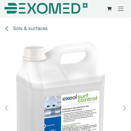
Se rendre au contenu
Sols & surfaces