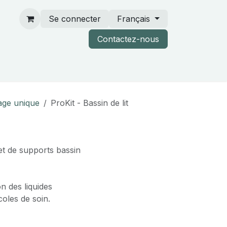
Se connecter
Français
Contactez-nous
rtenaires & catalogues
sage unique
ProKit - Bassin de lit
et de supports bassin
on des liquides
coles de soin.