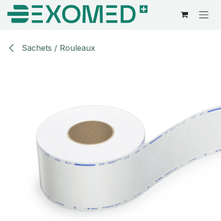
Se rendre au contenu
Sachets / Rouleaux