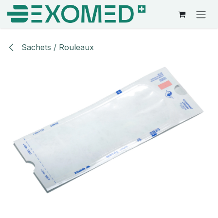
Se rendre au contenu
Sachets / Rouleaux