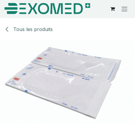
Se rendre au contenu
Tous les produits